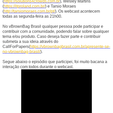
(
https://solutions4crowds.com.br
), Wesley Martins
(
https://itproland.com.br/
) e Tarsio Moraes
(
http://tarsiomoraes.com.br/pt/
). Os webcast acontecem
todas as segunda-feira as 21h00.
No vBrownBag Brasil qualquer pessoa pode participar e
contribuir com a comunidade, podendo falar sobre qualquer
tema e/ou produto. Caso deseja fazer parte e contribuir
submeta a sua ideia através do
CallForPapers(
https://vbrownbagbrasil.com.br/apresente-se-
no-vbrownbag-brasil/
).
Segue abaixo o episódio que participei, foi muito bacana a
interação com todos durante o webcast.