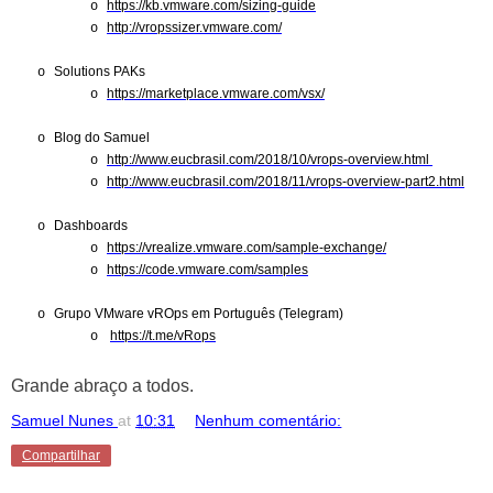
https://kb.vmware.com/sizing-guide
o
http://vropssizer.vmware.com/
o
Solutions PAKs
o
https://marketplace.vmware.com/vsx/
o
Blog do Samuel
o
http://www.eucbrasil.com/2018/10/vrops-overview.html
o
http://www.eucbrasil.com/2018/11/vrops-overview-part2.html
o
Dashboards
o
https://vrealize.vmware.com/sample-exchange/
o
https://code.vmware.com/samples
o
Grupo VMware vROps em Português (Telegram)
o
https://t.me/vRops
o
Grande abraço a todos.
Samuel Nunes
at
10:31
Nenhum comentário:
Compartilhar