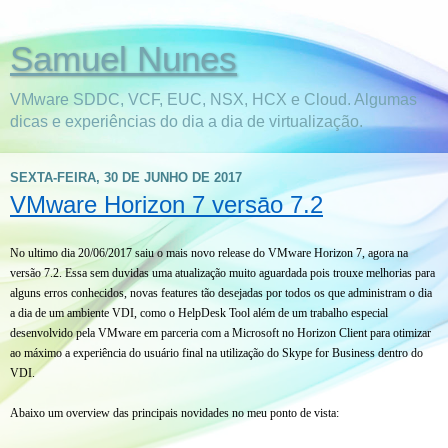
Samuel Nunes
VMware SDDC, VCF, EUC, NSX, HCX e Cloud. Algumas
dicas e experiências do dia a dia de virtualização.
SEXTA-FEIRA, 30 DE JUNHO DE 2017
VMware Horizon 7 versāo 7.2
No ultimo dia 20/06/2017 saiu o mais novo release do VMware Horizon 7, agora na
versão 7.2. Essa sem duvidas uma atualização muito aguardada pois trouxe melhorias para
alguns erros conhecidos, novas features tão desejadas por todos os que administram o dia
a dia de um ambiente VDI, como o HelpDesk Tool além de um trabalho especial
desenvolvido pela VMware em parceria com a Microsoft no Horizon Client para otimizar
ao máximo a experiência do usuário final na utilização do Skype for Business dentro do
VDI.
Abaixo um overview das principais novidades no meu ponto de vista: