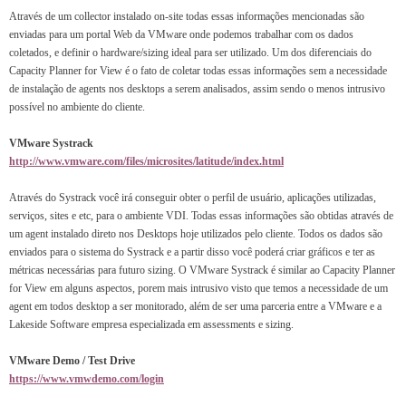
Através de um collector instalado on-site todas essas informações mencionadas são
enviadas para um portal Web da VMware onde podemos trabalhar com os dados
coletados, e definir o hardware/sizing ideal para ser utilizado. Um dos diferenciais do
Capacity Planner for View é o fato de coletar todas essas informações sem a necessidade
de instalação de agents nos desktops a serem analisados, assim sendo o menos intrusivo
possível no ambiente do cliente.
VMware Systrack
http://www.vmware.com/files/microsites/latitude/index.html
Através do Systrack você irá conseguir obter o perfil de usuário, aplicações utilizadas,
serviços, sites e etc, para o ambiente VDI. Todas essas informações são obtidas através de
um agent instalado direto nos Desktops hoje utilizados pelo cliente. Todos os dados são
enviados para o sistema do Systrack e a partir disso você poderá criar gráficos e ter as
métricas necessárias para futuro sizing. O VMware Systrack é similar ao Capacity Planner
for View em alguns aspectos, porem mais intrusivo visto que temos a necessidade de um
agent em todos desktop a ser monitorado, além de ser uma parceria entre a VMware e a
Lakeside Software empresa especializada em assessments e sizing.
VMware Demo / Test Drive
https://www.vmwdemo.com/login