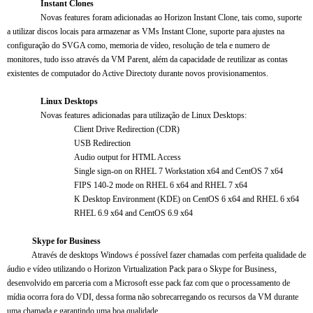
Instant Clones
Novas features foram adicionadas ao Horizon Instant Clone, tais como, suporte
a utilizar discos locais para armazenar as VMs Instant Clone, suporte para ajustes na
configuração do SVGA como, memoria de vídeo, resolução de tela e numero de
monitores, tudo isso através da VM Parent, além da capacidade de reutilizar as contas
existentes de computador do Active Directoty durante novos provisionamentos.
Linux Desktops
Novas features adicionadas para utilização de Linux Desktops:
Client Drive Redirection (CDR)
USB Redirection
Audio output for HTML Access
Single sign-on on RHEL 7 Workstation x64 and CentOS 7 x64
FIPS 140-2 mode on RHEL 6 x64 and RHEL 7 x64
K Desktop Environment (KDE) on CentOS 6 x64 and RHEL 6 x64
RHEL 6.9 x64 and CentOS 6.9 x64
Skype for Business
Através de desktops Windows é possível fazer chamadas com perfeita qualidade de
áudio e vídeo utilizando o Horizon Virtualization Pack para o Skype for Business,
desenvolvido em parceria com a Microsoft esse pack faz com que o processamento de
mídia ocorra fora do VDI, dessa forma não sobrecarregando os recursos da VM durante
uma chamada e garantindo uma boa qualidade.