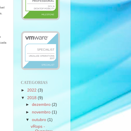
ível
s.
o
 cada
CATEGORIAS
►
2022
(3)
▼
2018
(9)
►
dezembro
(2)
►
novembro
(1)
▼
outubro
(1)
vRops -