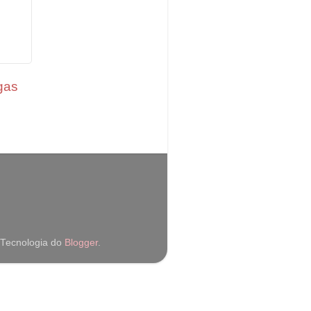
gas
 Tecnologia do
Blogger
.