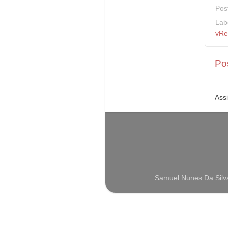
Pos
Lab
vRe
Po
Ass
Samuel Nunes Da Silv