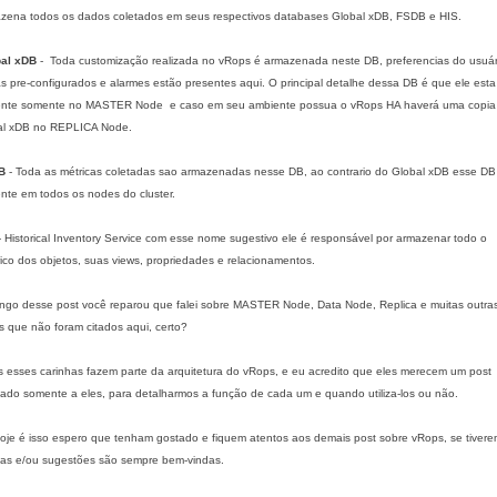
zena todos os dados coletados em seus respectivos databases Global xDB, FSDB e HIS.
al xDB
-
Toda customização realizada no vRops é armazenada neste DB, preferencias do usuár
as pre-configurados e alarmes estão presentes aqui. O principal detalhe dessa DB é que ele esta
ente somente no MASTER Node
e caso em seu ambiente possua o vRops HA haverá uma copia
al xDB no REPLICA Node.
B
- Toda as métricas coletadas sao armazenadas nesse DB, ao contrario do Global xDB esse DB
nte em todos os nodes do cluster.
 Historical Inventory Service com esse nome sugestivo ele é responsável por armazenar todo o
rico dos objetos, suas views, propriedades e relacionamentos.
ngo desse post você reparou que falei sobre MASTER Node, Data Node, Replica e muitas outra
s que não foram citados aqui, certo?
 esses carinhas fazem parte da arquitetura do vRops, e eu acredito que eles merecem um post
ado somente a eles, para detalharmos a função de cada um e quando utiliza-los ou não.
oje é isso espero que tenham gostado e fiquem atentos aos demais post sobre vRops, se tiver
das e/ou sugestões são sempre bem-vindas.