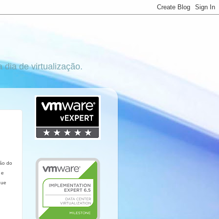
ia de virtualização.
ção do
 e
que