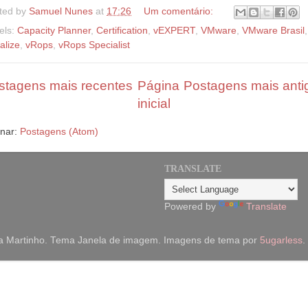
ted by
Samuel Nunes
at
17:26
Um comentário:
els:
Capacity Planner
,
Certification
,
vEXPERT
,
VMware
,
VMware Brasil
,
alize
,
vRops
,
vRops Specialist
stagens mais recentes
Página
Postagens mais anti
inicial
inar:
Postagens (Atom)
TRANSLATE
Powered by
Translate
a Martinho. Tema Janela de imagem. Imagens de tema por
5ugarless
.