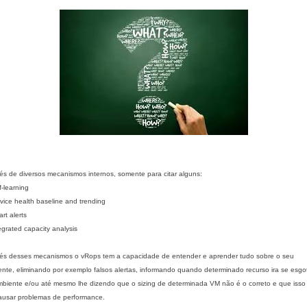
és de diversos mecanismos internos, s
omente para citar alguns
:
f-learning
rvice health baseline and trending
rt alerts
tegrated capacity analysis
vés desses mecanismos o vRops tem a capacidade de entender e aprender tudo sobre o seu
nte, eliminando por exemplo falsos alertas, informando quando determinado recurso ira se esgo
biente e/ou até mesmo lhe dizendo que o sizing de determinada VM não é o correto e que iss
ausar problemas de performance.