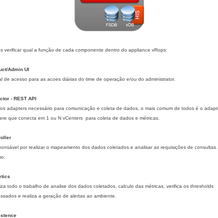
 verificar qual a função de cada componente dentro do appliance vRops:
uct/Admin UI
al de acesso para as acoes diárias do time de operação e/ou do administrator.
ctor - REST API
os adapters necessário para comunicação e coleta de dados, o mais comum de todos é o adapt
ere que conecta em 1 ou N vCenters
para coleta de dados e métricas.
oller
onsável por realizar o mapeamento dos dados coletados e analisar as requisições de consultas
o.
ytics
iza todo o trabalho de analise dos dados coletados, calculo das métricas, verifica os thresholds
ssados e realiza a geração de alertas ao ambiente.
istence