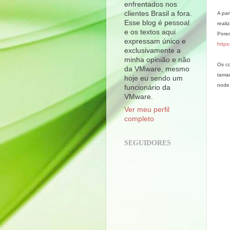
enfrentados nos
clientes Brasil a fora.
A par
Esse blog é pessoal
reali
e os textos aqui
Porem
expressam único e
https
exclusivamente a
minha opinião e não
Os c
da VMware, mesmo
taman
hoje eu sendo um
node
funcionário da
VMware.
Ver meu perfil
completo
SEGUIDORES