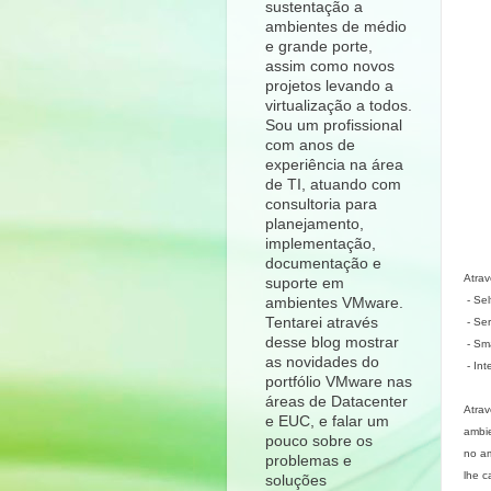
sustentação a
ambientes de médio
e grande porte,
assim como novos
projetos levando a
virtualização a todos.
Sou um profissional
com anos de
experiência na área
de TI, atuando com
consultoria para
planejamento,
implementação,
documentação e
Atrav
suporte em
- Sel
ambientes VMware.
Tentarei através
- Se
desse blog mostrar
- Sma
as novidades do
- In
portfólio VMware nas
áreas de Datacenter
Atra
e EUC, e falar um
ambie
pouco sobre os
no am
problemas e
lhe c
soluções