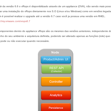
tir da versão 6.6 o vRops é disponibilizado através de um appliance (OVA), não sendo mais poss
zar uma instalação do vRops diretamente nos S.O (Linux e/ou Windows) como em versões legada
 é possível realizar o upgrade até a versão 6.7 caso você ja possua uma versão em RHEL.
://my.vmware.com/vrops6.7
omponentes dentro do appliance vRops são os mesmos das versões anteriores, independente d
ho do seu ambiente e arquitetura definida, podendo ser alterado apenas as funções (role) que
 pode ou não executar quando necessário.