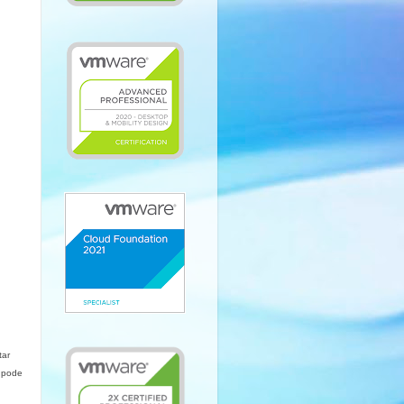
tar
o pode