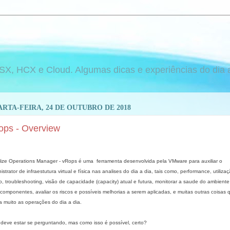
 HCX e Cloud. Algumas dicas e experiências do dia a d
RTA-FEIRA, 24 DE OUTUBRO DE 2018
ops - Overview
lize Operations Manager - vRops é uma
ferramenta desenvolvida pela VMware para auxiliar o
istrator de infraestutura virtual e física nas analises do dia a dia, tais como, performance, utiliza
o, troubleshooting, visão de capacidade (capacity) atual e futura, monitorar a saude do ambiente
componentes, avaliar os riscos e possíveis melhorias a serem aplicadas, e muitas outras coisas 
ita muito as operações do dia a dia.
deve estar se perguntando, mas como isso é possível, certo?