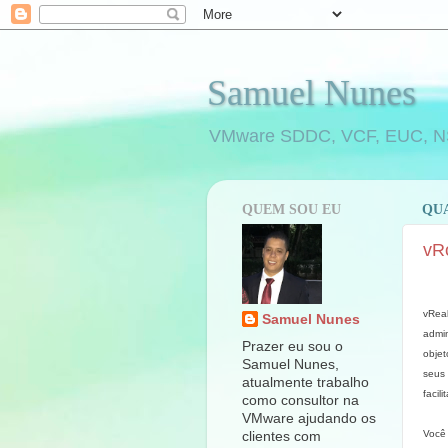
Samuel Nunes
VMware SDDC, VCF, EUC, NSX,
QUEM SOU EU
QUA
vR
vRea
Samuel Nunes
admin
Prazer eu sou o
objet
Samuel Nunes,
seus 
atualmente trabalho
facil
como consultor na
VMware ajudando os
Você 
clientes com