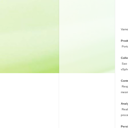
Vamos
Prod
Port
Colle
Sao 
vSph
Contr
Resp
mesm
Anal
Real
proce
Pers