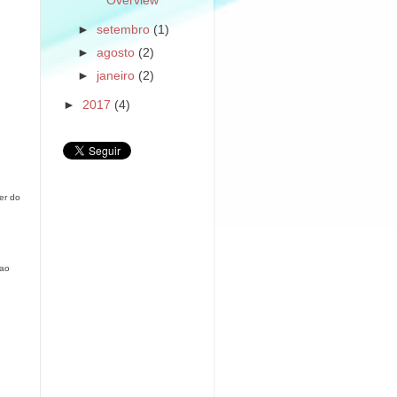
Overview
►
setembro
(1)
►
agosto
(2)
►
janeiro
(2)
►
2017
(4)
er do
 ao