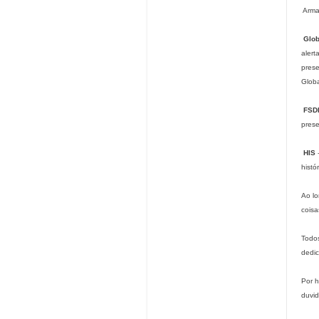
Arma
Glob
alert
pres
Glob
FSD
prese
HIS
-
histó
Ao lo
coisa
Todos
dedic
Por h
duvi