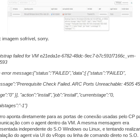
: imagem sofrível, sorry.
tstrap failed for VM e21eda1e-6782-48dc-9ec7-b7c591f7166c_vm-
593
h error message:{"status":"FAILED","data":[ {"status":"FAILED",
ssage":"Prerequisite Check Failed. ARC Ports Unreachable: 4505 45
ge":"0" }], "action":"install","job":"install","currentstage":"0,
alstages":"-1"}
rro aponta diretamente para as portas de conexão usadas pelo CP p
unicação com o agent dentro da VM. A mesma mensagem era
esentada independente do S.O Windows ou Linux, e tentando realizar
talação do agent via UI do vRops ou linha de comando direto no S.O.