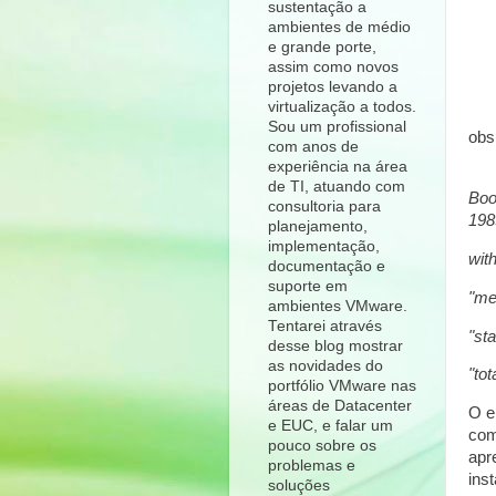
sustentação a
ambientes de médio
e grande porte,
assim como novos
projetos levando a
virtualização a todos.
Sou um profissional
obs
com anos de
experiência na área
de TI, atuando com
Boo
consultoria para
198
planejamento,
implementação,
wit
documentação e
suporte em
"me
ambientes VMware.
Tentarei através
"sta
desse blog mostrar
as novidades do
"tot
portfólio VMware nas
áreas de Datacenter
O e
e EUC, e falar um
com
pouco sobre os
apr
problemas e
ins
soluções