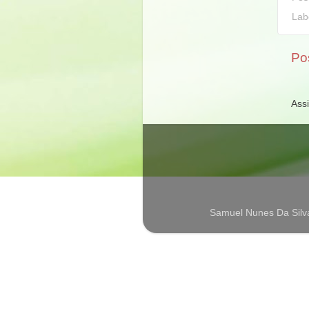
Lab
Po
Ass
Samuel Nunes Da Silv