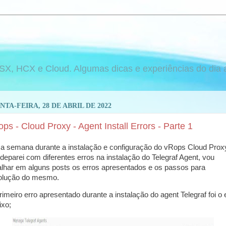
 HCX e Cloud. Algumas dicas e experiências do dia a d
NTA-FEIRA, 28 DE ABRIL DE 2022
ps - Cloud Proxy - Agent Install Errors - Parte 1
a semana durante a instalação e configuração do vRops Cloud Prox
deparei com diferentes erros na instalação do Telegraf Agent, vou
alhar em alguns posts os erros apresentados e os passos para
olução do mesmo.
rimeiro erro apresentado durante a instalação do agent Telegraf foi o 
ixo;