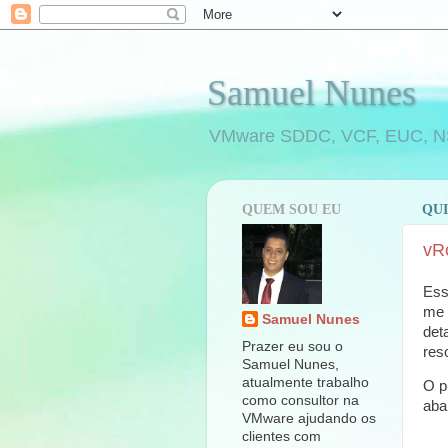
Samuel Nunes
VMware SDDC, VCF, EUC, NSX,
QUEM SOU EU
QUI
vRo
Ess
me 
Samuel Nunes
det
Prazer eu sou o
res
Samuel Nunes,
atualmente trabalho
O p
como consultor na
aba
VMware ajudando os
clientes com