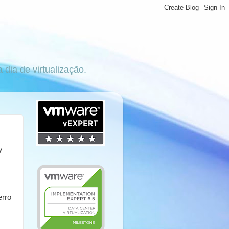
ia de virtualização.
y
erro