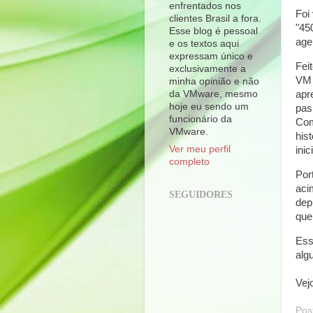
enfrentados nos
Foi
clientes Brasil a fora.
"45
Esse blog é pessoal
age
e os textos aqui
expressam único e
Fei
exclusivamente a
VM 
minha opinião e não
da VMware, mesmo
apr
hoje eu sendo um
pas
funcionário da
Com
VMware.
his
Ver meu perfil
ini
completo
Por
aci
SEGUIDORES
dep
que
Ess
alg
Vej
Pos