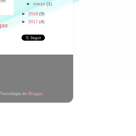
►
março
(1)
►
2018
(9)
►
2017
(4)
gas
 Tecnologia do
Blogger
.