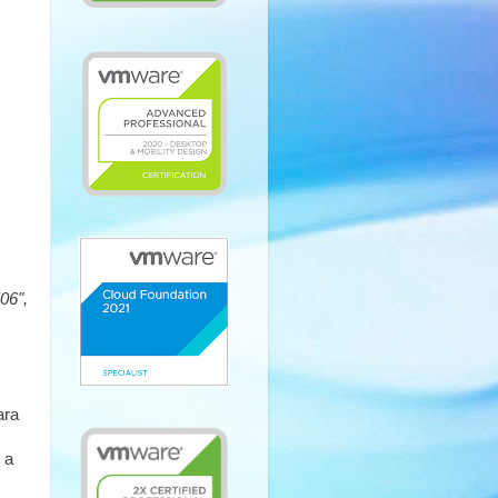
06",
ara
 a