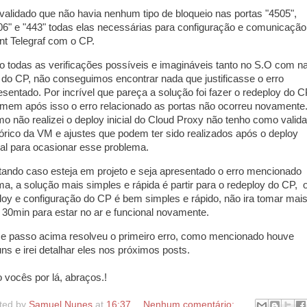
 validado que não havia nenhum tipo de bloqueio nas portas "4505",
06" e "443" todas elas necessárias para configuração e comunicação
nt Telegraf com o CP.
to todas as verificações possíveis e imagináveis tanto no S.O com n
do CP, não conseguimos encontrar nada que justificasse o erro
esentado. Por incrível que pareça a solução foi fazer o redeploy do C
mem após isso o erro relacionado as portas não ocorreu novamente
o não realizei o deploy inicial do Cloud Proxy não tenho como valida
tórico da VM e ajustes que podem ter sido realizados após o deploy
cial para ocasionar esse problema.
tando caso esteja em projeto e seja apresentado o erro mencionado
ma, a solução mais simples e rápida é partir para o redeploy do CP, 
loy e configuração do CP é bem simples e rápido, não ira tomar mai
 30min para estar no ar e funcional novamente.
e passo acima resolveu o primeiro erro, como mencionado houve
uns e irei detalhar eles nos próximos posts.
o vocês por lá, abraços.!
ted by
Samuel Nunes
at
16:37
Nenhum comentário: