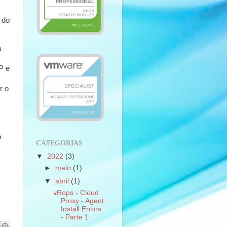
 do
a
P e
.
r o
o
CATEGORIAS
s
▼
2022
(3)
►
maio
(1)
▼
abril
(1)
vRops - Cloud
Proxy - Agent
Install Errors
- Parte 1