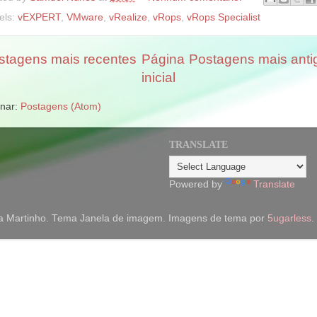
els:
vEXPERT
,
VMware
,
vRealize
,
vRops
,
vRops Specialist
stagens mais recentes
Página
Postagens mais anti
inicial
inar:
Postagens (Atom)
TRANSLATE
Powered by
Translate
a Martinho. Tema Janela de imagem. Imagens de tema por
5ugarless
.