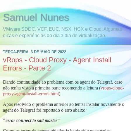
Samuel Nunes
VMware SDDC, VCF, EUC, NSX, HCX e Cloud. Algumas
dicas e experiências do dia a dia de virtualização.
TERÇA-FEIRA, 3 DE MAIO DE 2022
vRops - Cloud Proxy - Agent Install
Errors - Parte 2
Dando continuidade ao problema com os agent do Telegraf, caso
não tenha visto a primeira parte recomendo a leitura (
vrops-cloud-
proxy-agent-install-errors.html
).
Apos resolvido o problema anterior ao tentar instalar novamente o
agent do Telegraf foi reportado o erro abaixo:
"
error connect to salt master
"
Como os testes de conectividades ja havia sido executados