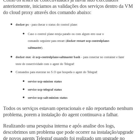
anteriormente, iniciamos as validações dos serviços dentro da VM
do cloud proxy através dos comando abaixo:
docker ps
 - para checar o status do control plane:
Caso o control plane esteja parado ou com algum erro usar o 
comando seguinte para restart (
docker restart ucp-controlplane-
saltmaster
).
docker exec -it ucp-controlplane-saltmaster bash 
- para conectar no container e fazer 
teste de conectividade com o agent do Telegraf:
Comandos para executar no S.O que hospeda o agent do Telegraf:
service ucp-minion status
service ucp-telegraf status
service ucp-salt-minion status
Todos os serviços estavam operacionais e não reportando nenhum
problema, porem a instalação do agent continuava a falhar.
Realizando uma pesquisa interna e após analise dos logs,
descobrimos um problema que pode ocorrer na instalação/upgrade
de novos agents Telegraf quando foi realizado um upgrade no