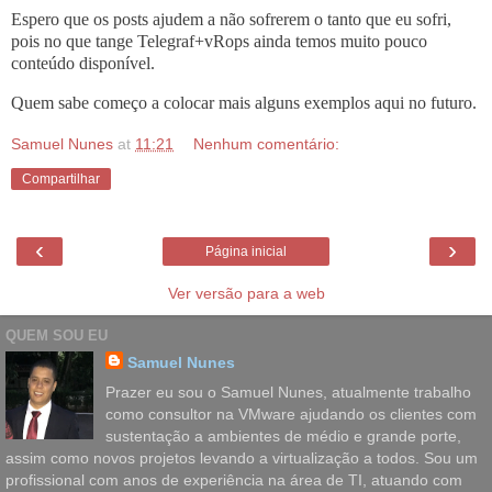
Espero que os posts ajudem a não sofrerem o tanto que eu sofri,
pois no que tange Telegraf+vRops ainda temos muito pouco
conteúdo disponível.
Quem sabe começo a colocar mais alguns exemplos aqui no futuro.
Samuel Nunes
at
11:21
Nenhum comentário:
Compartilhar
‹
›
Página inicial
Ver versão para a web
QUEM SOU EU
Samuel Nunes
Prazer eu sou o Samuel Nunes, atualmente trabalho
como consultor na VMware ajudando os clientes com
sustentação a ambientes de médio e grande porte,
assim como novos projetos levando a virtualização a todos. Sou um
profissional com anos de experiência na área de TI, atuando com