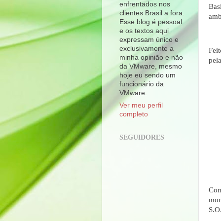
enfrentados nos
Bas
clientes Brasil a fora.
amb
Esse blog é pessoal
e os textos aqui
expressam único e
exclusivamente a
Fei
minha opinião e não
pel
da VMware, mesmo
hoje eu sendo um
funcionário da
VMware.
Ver meu perfil
completo
SEGUIDORES
Com
mon
S.O