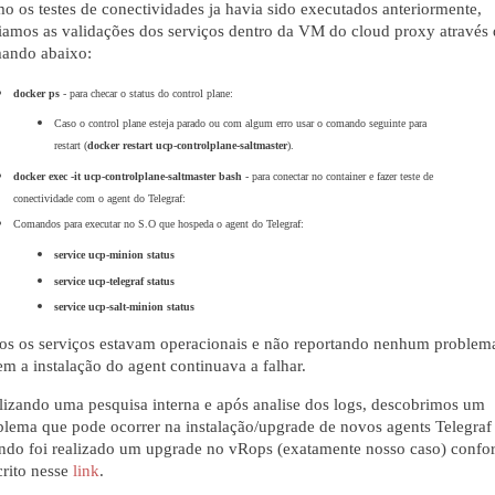
o os testes de conectividades ja havia sido executados anteriormente,
ciamos as validações dos serviços dentro da VM do cloud proxy através
ando abaixo:
docker ps
 - para checar o status do control plane:
Caso o control plane esteja parado ou com algum erro usar o comando seguinte para 
restart (
docker restart ucp-controlplane-saltmaster
).
docker exec -it ucp-controlplane-saltmaster bash 
- para conectar no container e fazer teste de 
conectividade com o agent do Telegraf:
Comandos para executar no S.O que hospeda o agent do Telegraf:
service ucp-minion status
service ucp-telegraf status
service ucp-salt-minion status
os os serviços estavam operacionais e não reportando nenhum problem
em a instalação do agent continuava a falhar.
lizando uma pesquisa interna e após analise dos logs, descobrimos um
blema que pode ocorrer na instalação/upgrade de novos agents Telegraf
ndo foi realizado um upgrade no vRops (exatamente nosso caso) confo
crito nesse
link
.