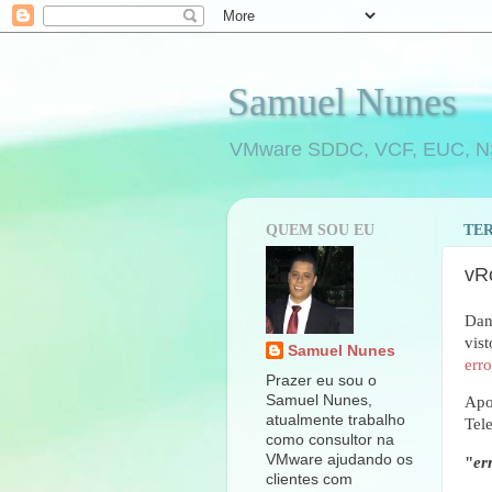
Samuel Nunes
VMware SDDC, VCF, EUC, NSX,
QUEM SOU EU
TER
vRo
Dan
vist
Samuel Nunes
erro
Prazer eu sou o
Samuel Nunes,
Apo
atualmente trabalho
Tele
como consultor na
VMware ajudando os
"
er
clientes com