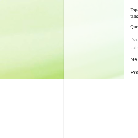
Esp
tan
Que
Pos
Lab
Ne
Po