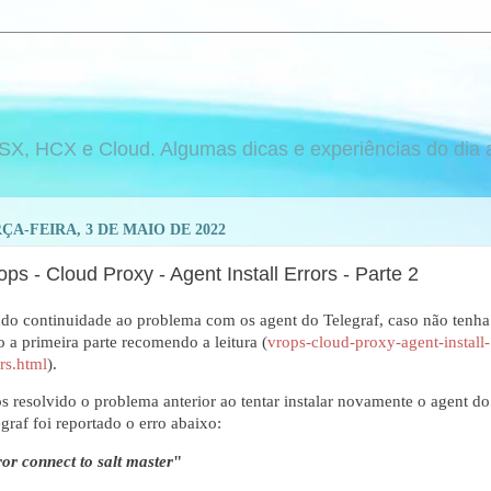
 HCX e Cloud. Algumas dicas e experiências do dia a d
ÇA-FEIRA, 3 DE MAIO DE 2022
ps - Cloud Proxy - Agent Install Errors - Parte 2
do continuidade ao problema com os agent do Telegraf, caso não tenha
o a primeira parte recomendo a leitura (
vrops-cloud-proxy-agent-install-
rs.html
).
s resolvido o problema anterior ao tentar instalar novamente o agent do
graf foi reportado o erro abaixo:
ror connect to salt master
"