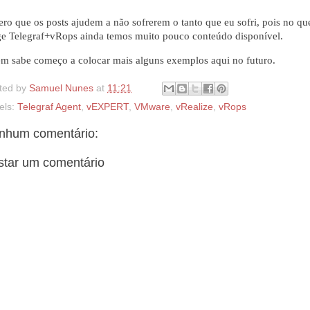
ero que os posts ajudem a não sofrerem o tanto que eu sofri, pois no qu
ge Telegraf+vRops ainda temos muito pouco conteúdo disponível.
m sabe começo a colocar mais alguns exemplos aqui no futuro.
ted by
Samuel Nunes
at
11:21
els:
Telegraf Agent
,
vEXPERT
,
VMware
,
vRealize
,
vRops
nhum comentário:
star um comentário