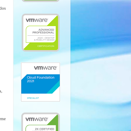
 dos
a,
rme